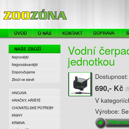
ZooZóna
Vodní čerpad
Naše zboží
jednotkou
Nejnovější
Nejprodávanější
Doporučujeme
Dostupnost:
Zboží ve slevě
690,- Kč
(
HNOJIVA
V kategorií
HRAČKY, HŘIŠTĚ
CHOVATELSKÉ POTŘEBY
Výrobce: S
KNIHY
KRMIVA