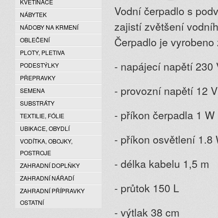
KVĚTINÁČE
Vodní čerpadlo s pod
NÁBYTEK
zajistí zvětšení vodní
NÁDOBY NA KRMENÍ
Čerpadlo je vyrobeno 
OBLEČENÍ
PLOTY, PLETIVA
- napájecí napětí 230
PODESTÝLKY
PŘEPRAVKY
- provozní napětí 12 V
SEMENA
SUBSTRÁTY
- příkon čerpadla 1 W
TEXTILIE, FÓLIE
UBIKACE, OBYDLÍ
- příkon osvětlení 1.8
VODÍTKA, OBOJKY,
POSTROJE
- délka kabelu 1,5 m
ZAHRADNÍ DOPLŇKY
ZAHRADNÍ NÁŘADÍ
- průtok 150 L
ZAHRADNÍ PŘÍPRAVKY
OSTATNÍ
- výtlak 38 cm