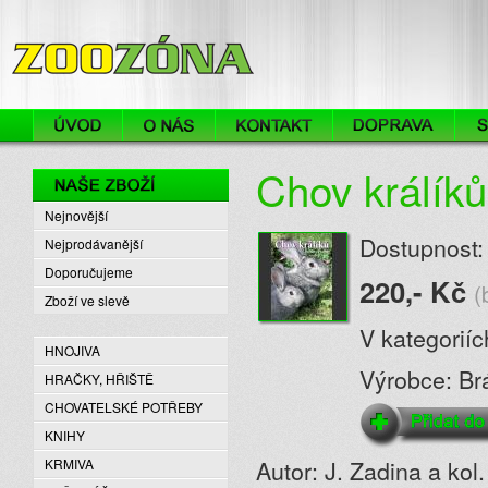
ZooZóna
Chov králíků
Naše zboží
Nejnovější
Dostupnost:
Nejprodávanější
Doporučujeme
220,- Kč
(
Zboží ve slevě
V kategorií
HNOJIVA
Výrobce: Br
HRAČKY, HŘIŠTĚ
CHOVATELSKÉ POTŘEBY
KNIHY
Autor: J. Zadina a ko
KRMIVA