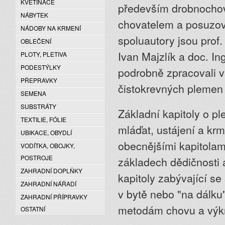
KVĚTINÁČE
především drobnochov
NÁBYTEK
chovatelem a posuzova
NÁDOBY NA KRMENÍ
spoluautory jsou prof.
OBLEČENÍ
Ivan Majzlík a doc. In
PLOTY, PLETIVA
PODESTÝLKY
podrobně zpracovali v
PŘEPRAVKY
čistokrevných plemen k
SEMENA
SUBSTRÁTY
Základní kapitoly o p
TEXTILIE, FÓLIE
mláďat, ustájení a krm
UBIKACE, OBYDLÍ
obecnějšími kapitolami
VODÍTKA, OBOJKY,
POSTROJE
základech dědičnosti a
ZAHRADNÍ DOPLŇKY
kapitoly zabývající se
ZAHRADNÍ NÁŘADÍ
v bytě nebo "na dálku
ZAHRADNÍ PŘÍPRAVKY
metodám chovu a výkrm
OSTATNÍ