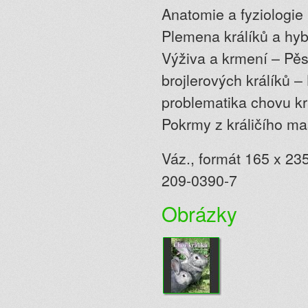
Anatomie a fyziologie 
Plemena králíků a hyb
Výživa a krmení – Pě
brojlerových králíků –
problematika chovu kr
Pokrmy z králičího m
Váz., formát 165 x 235
209-0390-7
Obrázky