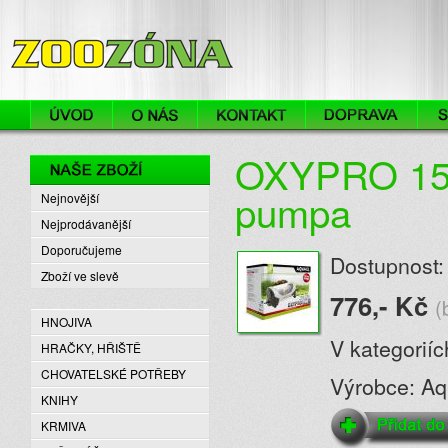
ZooZóna
OXYPRO 150
Naše zboží
pumpa
Nejnovější
Nejprodávanější
Doporučujeme
Dostupnost:
Zboží ve slevě
776,- Kč
(
HNOJIVA
V kategorií
HRAČKY, HŘIŠTĚ
CHOVATELSKÉ POTŘEBY
Výrobce: Aq
KNIHY
KRMIVA