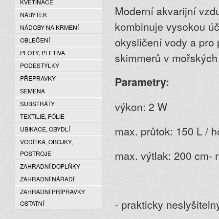
KVĚTINÁČE
Moderní akvarijní vzd
NÁBYTEK
kombinuje vysokou úči
NÁDOBY NA KRMENÍ
okysličení vody a pro 
OBLEČENÍ
PLOTY, PLETIVA
skimmerů v mořských 
PODESTÝLKY
PŘEPRAVKY
Parametry:
SEMENA
výkon: 2 W
SUBSTRÁTY
TEXTILIE, FÓLIE
max. průtok: 150 L / h
UBIKACE, OBYDLÍ
VODÍTKA, OBOJKY,
max. výtlak: 200 cm- 
POSTROJE
ZAHRADNÍ DOPLŇKY
ZAHRADNÍ NÁŘADÍ
ZAHRADNÍ PŘÍPRAVKY
- prakticky neslyšitel
OSTATNÍ