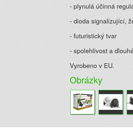
- plynulá účinná regul
- dioda signalizující, 
- futuristický tvar
- spolehlivost a dlouh
Vyrobeno v EU.
Obrázky