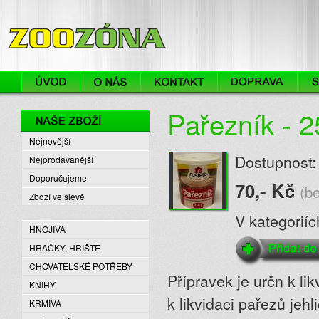
ZooZóna
Pařezník - 2
Naše zboží
Nejnovější
Dostupnost:
Nejprodávanější
Doporučujeme
70,- Kč
(b
Zboží ve slevě
V kategorií
HNOJIVA
HRAČKY, HŘIŠTĚ
CHOVATELSKÉ POTŘEBY
Přípravek je určn k l
KNIHY
k likvidaci pařezů je
KRMIVA