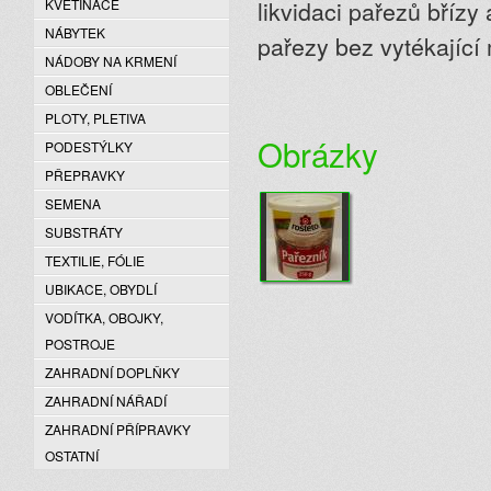
likvidaci pařezů bříz
KVĚTINÁČE
NÁBYTEK
pařezy bez vytékající 
NÁDOBY NA KRMENÍ
OBLEČENÍ
PLOTY, PLETIVA
Obrázky
PODESTÝLKY
PŘEPRAVKY
SEMENA
SUBSTRÁTY
TEXTILIE, FÓLIE
UBIKACE, OBYDLÍ
VODÍTKA, OBOJKY,
POSTROJE
ZAHRADNÍ DOPLŇKY
ZAHRADNÍ NÁŘADÍ
ZAHRADNÍ PŘÍPRAVKY
OSTATNÍ